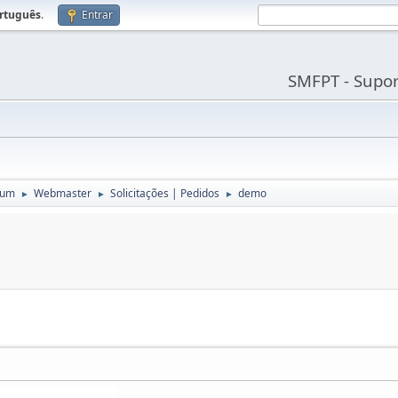
rtuguês
.
Entrar
SMFPT - Supo
rum
Webmaster
Solicitações | Pedidos
demo
►
►
►