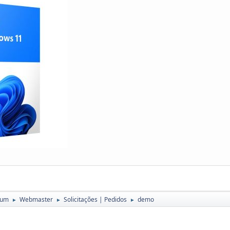
rum
Webmaster
Solicitações | Pedidos
demo
►
►
►